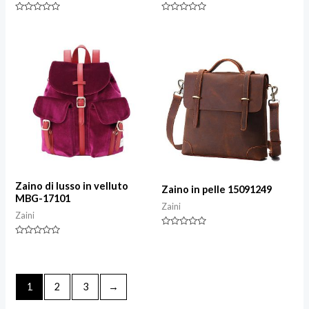
Valutazione
Valutazione
0
0
su
su
5
5
Zaino di lusso in velluto
Zaino in pelle 15091249
MBG-17101
Zaini
Zaini
Valutazione
0
Valutazione
su
0
5
su
5
1
2
3
→