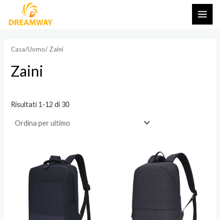
Vai
ME
al
PRI
contenuto
Casa
/
Uomo
/ Zaini
Zaini
Risultati 1-12 di 30