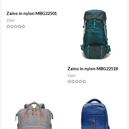
0
0
su
su
5
5
Zaino in nylon MBG22501
Zaini
Valutazione
0
su
5
Zaino in nylon MBG22518
Zaini
Valutazione
0
su
5