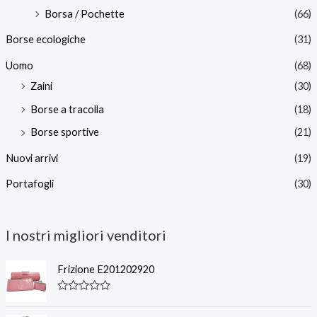
Borsa / Pochette
(66)
Borse ecologiche
(31)
Uomo
(68)
Zaini
(30)
Borse a tracolla
(18)
Borse sportive
(21)
Nuovi arrivi
(19)
Portafogli
(30)
I nostri migliori venditori
Frizione E201202920
V
a