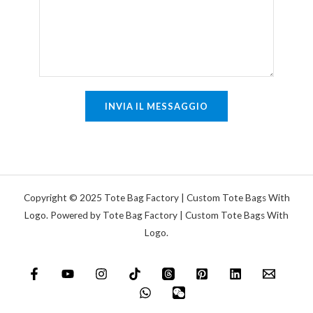
e
a
n
s
t
i
o
n
o
g
m
INVIA IL MESSAGGIO
o
e
l
s
a
s
a
g
Copyright © 2025 Tote Bag Factory | Custom Tote Bags With
g
Logo. Powered by Tote Bag Factory | Custom Tote Bags With
Logo.
i
o
*