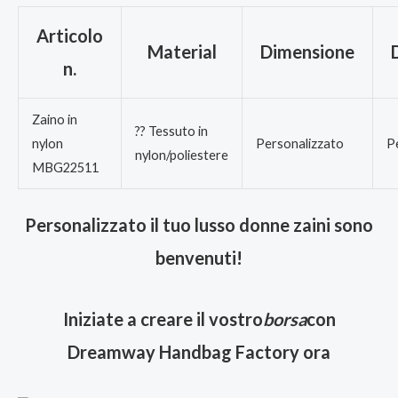
Articolo
Material
Dimensione
n.
Zaino in
?? Tessuto in
nylon
Personalizzato
P
nylon/poliestere
MBG22511
Personalizzato il tuo lusso donne zaini sono
benvenuti!
Iniziate a creare il vostro
borsa
con
Dreamway Handbag Factory ora