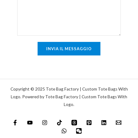
g
e
a
n
s
t
i
o
n
o
g
m
INVIA IL MESSAGGIO
o
e
l
s
a
s
a
g
Copyright © 2025 Tote Bag Factory | Custom Tote Bags With
g
Logo. Powered by Tote Bag Factory | Custom Tote Bags With
Logo.
i
o
*