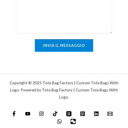
g
e
a
n
s
t
i
o
n
o
g
m
INVIA IL MESSAGGIO
o
e
l
s
a
s
a
g
Copyright © 2025 Tote Bag Factory | Custom Tote Bags With
g
Logo. Powered by Tote Bag Factory | Custom Tote Bags With
Logo.
i
o
*