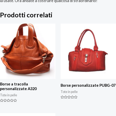
la usate. Ora andate a costruire qualcosa di straordinario!
Prodotti correlati
Borse a tracolla
Borse personalizzate PUBG-07
personalizzate A320
Tote in pelle
Tote in pelle
Valutazione
0
Valutazione
su
0
5
su
5