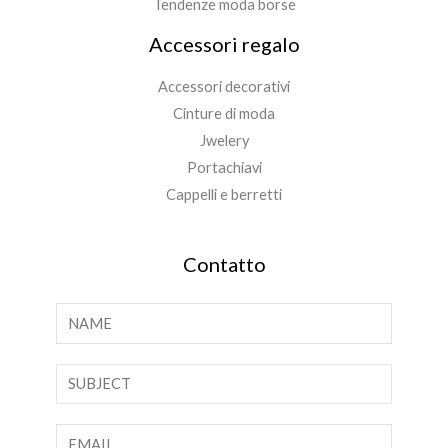
Tendenze moda borse
Accessori regalo
Accessori decorativi
Cinture di moda
Jwelery
Portachiavi
Cappelli e berretti
Contatto
N
o
m
T
e
e
*
s
E