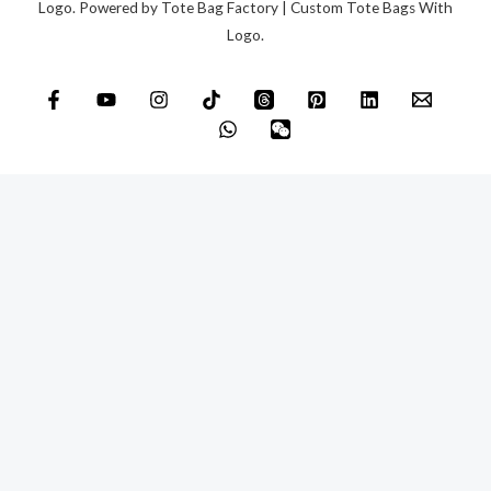
g
Logo. Powered by Tote Bag Factory | Custom Tote Bags With
Logo.
i
o
*