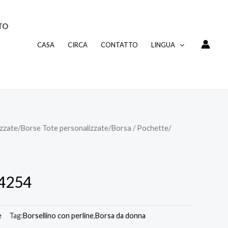
TO
CASA
CIRCA
CONTATTO
LINGUA
izzate
/
Borse Tote personalizzate
/
Borsa / Pochette
/
14254
e
Tag:
Borsellino con perline
,
Borsa da donna