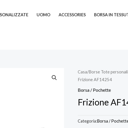
RSONALIZZATE
UOMO
ACCESSORIES
BORSA IN TESSU
Casa
/
Borse Tote personal
Frizione AF14254
Borsa / Pochette
Frizione AF
Categoria:
Borsa / Pochett