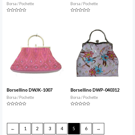
Borsa / Pochette
Borsa / Pochette
Valutazione
Valutazione
0
0
su
su
5
5
Borsellino DWJK-1007
Borsellino DWP-040312
Borsa / Pochette
Borsa / Pochette
Valutazione
Valutazione
0
0
su
su
5
5
←
1
2
3
4
5
6
→