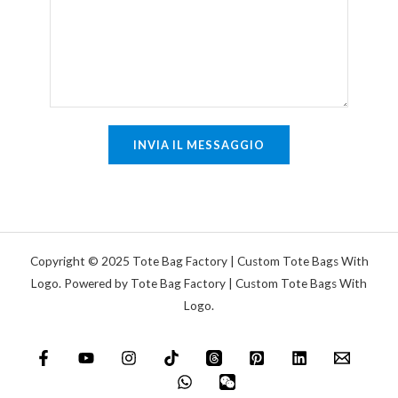
g
e
a
n
s
t
i
o
n
o
g
m
INVIA IL MESSAGGIO
o
e
l
s
a
s
a
g
Copyright © 2025 Tote Bag Factory | Custom Tote Bags With
g
Logo. Powered by Tote Bag Factory | Custom Tote Bags With
Logo.
i
o
*