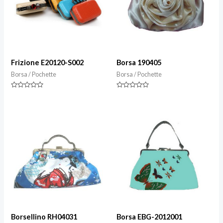
Frizione E20120-S002
Borsa 190405
Borsa / Pochette
Borsa / Pochette
Valutazione
Valutazione
0
0
su
su
5
5
Borsellino RH04031
Borsa EBG-2012001