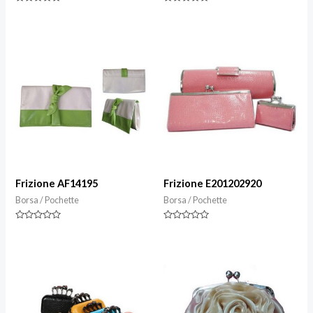
Valutazione
Valutazione
0
0
su
su
5
5
Frizione AF14195
Frizione E201202920
Borsa / Pochette
Borsa / Pochette
Valutazione
Valutazione
0
0
su
su
5
5